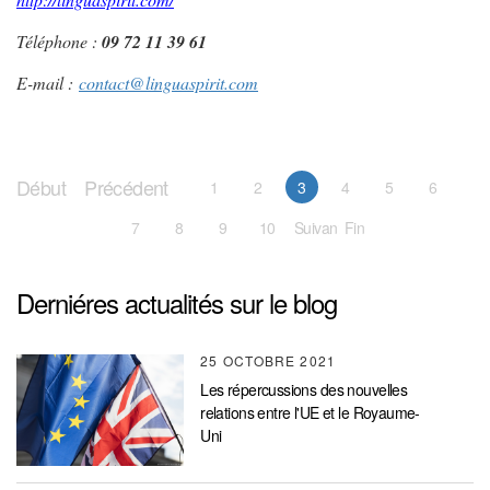
Téléphone :
09 72 11 39 61
E-mail :
contact@linguaspirit.com
Début
Précédent
1
2
3
4
5
6
7
8
9
10
Suivant
Fin
Derniéres actualités sur le blog
25 OCTOBRE 2021
Les répercussions des nouvelles
relations entre l'UE et le Royaume-
Uni