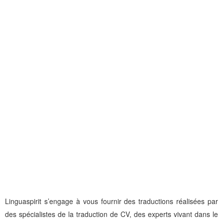
anglais facilitera certainement votre mobilité dans l’entreprise.
La traduction de CV ce n’est pas seulement passer le CV d’une
langue à une autre. Traduire un CV en anglais, en italien, en
portugais, en allemand, en Russe, en espagnol ou tout autre
langue c’est avant tout adapter le cv à traduire à la culture de la
langue dans laquelle vous souhaitez traduire votre cv.
En Allemagne le CV n’est pas présenté de la même manière qu’en
France. Le recruteur Américain a des attentes différentes du
recruteur Français. Si vous traduisez votre CV en anglais car vous
le destinez à un cabinet d’avocats new yorkais, vous ne le
présenterez pas comme un Cv destiné à un cabinet d’architecte
londonien.
Linguaspirit s’engage à vous fournir des traductions réalisées par
des spécialistes de la traduction de CV, des experts vivant dans le