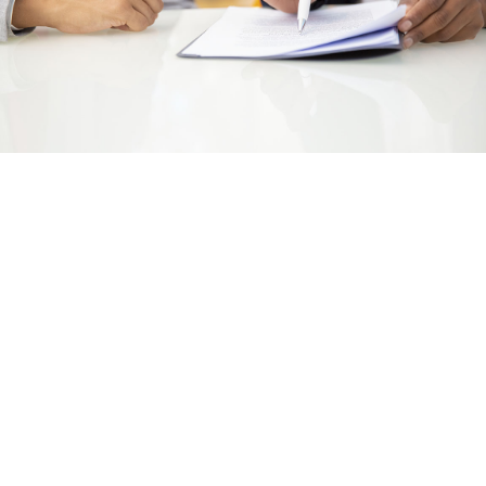
Traduction professionnelle de votre CV
Si vous envisagez une expatriation ou si vous souhaitez poursuivre
vos études au Canada, aux Etats-unis, en Australie ou pourquoi
pas en Asie, vous aurez besoin de faire traduire votre Cv en
anglais.
Si vous travaillez pour une entreprise internationale dont la maison
mère se trouve dans un pays étranger, avoir un CV traduit en