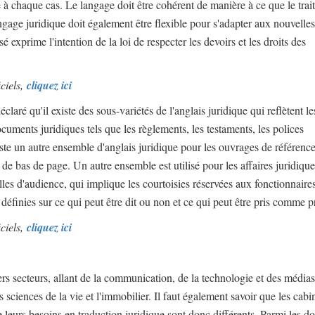
e à chaque cas. Le langage doit être cohérent de manière à ce que le tra
angage juridique doit également être flexible pour s'adapter aux nouvelles
isé exprime l'intention de la loi de respecter les devoirs et les droits des
iciels,
cliquez ici
claré qu'il existe des sous-variétés de l'anglais juridique qui reflètent le
documents juridiques tels que les règlements, les testaments, les polices
 existe un autre ensemble d'anglais juridique pour les ouvrages de référenc
s de bas de page. Un autre ensemble est utilisé pour les affaires juridiques
lles d'audience, qui implique les courtoisies réservées aux fonctionnaires
 définies sur ce qui peut être dit ou non et ce qui peut être pris comme p
iciels,
cliquez ici
ers secteurs, allant de la communication, de la technologie et des médias
s sciences de la vie et l'immobilier. Il faut également savoir que les cabi
e leurs besoins en traduction juridique sont donc différents. Parmi les 