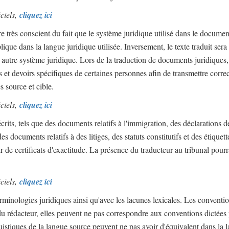
iciels,
cliquez ici
re très conscient du fait que le système juridique utilisé dans le documen
lique dans la langue juridique utilisée. Inversement, le texte traduit sera
 autre système juridique. Lors de la traduction de documents juridiques,
oits et devoirs spécifiques de certaines personnes afin de transmettre corr
s source et cible.
iciels,
cliquez ici
rits, tels que des documents relatifs à l'immigration, des déclarations d
s documents relatifs à des litiges, des statuts constitutifs et des étiquett
r de certificats d'exactitude. La présence du traducteur au tribunal pourra
iciels,
cliquez ici
terminologies juridiques ainsi qu'avec les lacunes lexicales. Les conventi
du rédacteur, elles peuvent ne pas correspondre aux conventions dictées 
guistiques de la langue source peuvent ne pas avoir d'équivalent dans la 