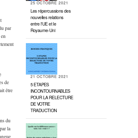
25 OCTOBRE 2021
Les répercussions des
nouvelles relations
t
entre l'UE et le
 lu par
Royaume-Uni
 en
ectement
e
21 OCTOBRE 2021
es de
5 ETAPES
it être
INCONTOURNABLES
POUR LA RELECTURE
DE VOTRE
TRADUCTION
ons du
par la
langue